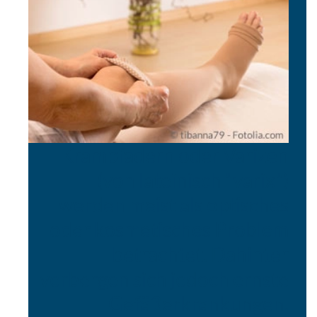
Krampfadern oder Varizen
(von lateinisch "varix")
werden meist als optisches
oder kosmetisches Problem
betrachtet. Dahinter
verbergen sich jedoch ernste
Gefäßerkrankungen.