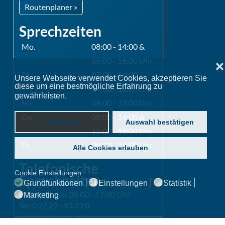
Routenplaner »
Sprechzeiten
Mo.
08:00 - 14:00 &
15:00 - 18:00 Uhr
❌
Di.
07:00 - 14:00 &
Unsere Webseite verwendet Cookies, akzeptieren Sie
diese um eine bestmögliche Erfahrung zu
14:30 - 16:00 Uhr
gewährleisten.
Datenschutzerklärung
Mi.
08:00 - 14:00 Uhr
Do.
08:00 - 14:00 &
ablehnen
Auswahl bestätigen
15:00 - 18:00 Uhr
Fr.
08:00 - 14:00 Uhr
Alle Cookies erlauben
Telefonische
Cookie Einstellungen:
Sprechzeiten
Grundfunktionen
Einstellungen
Statistik
Werktags von 08:00 - 12:00 Uhr
Marketing
Tel: 0 22 22 - 93 23 0