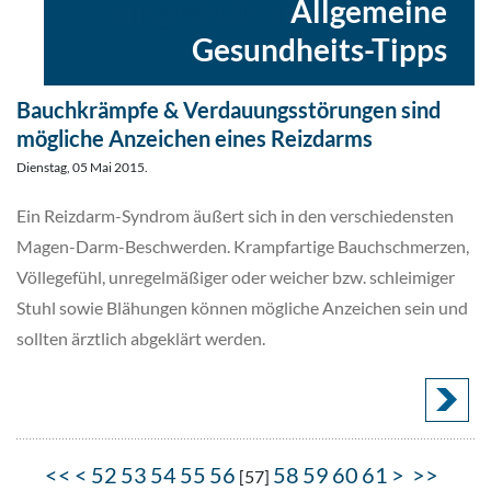
eingestellt in
Allgemeine
Gesundheits-Tipps
Bauchkrämpfe & Verdauungsstörungen sind
mögliche Anzeichen eines Reizdarms
Dienstag, 05 Mai 2015.
Ein Reizdarm-Syndrom äußert sich in den verschiedensten
Magen-Darm-Beschwerden. Krampfartige Bauchschmerzen,
Völlegefühl, unregelmäßiger oder weicher bzw. schleimiger
Stuhl sowie Blähungen können mögliche Anzeichen sein und
sollten ärztlich abgeklärt werden.
<<
<
52
53
54
55
56
58
59
60
61
>
>>
[
57
]