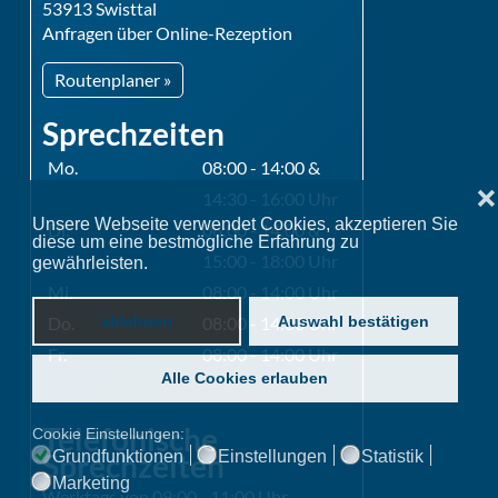
53913 Swisttal
Anfragen über Online-Rezeption
Routenplaner »
Sprechzeiten
Mo.
08:00 - 14:00 &
❌
14:30 - 16:00 Uhr
Unsere Webseite verwendet Cookies, akzeptieren Sie
Di.
08:00 - 14:00 &
diese um eine bestmögliche Erfahrung zu
15:00 - 18:00 Uhr
gewährleisten.
Datenschutzerklärung
Mi.
08:00 - 14:00 Uhr
Do.
08:00 - 14:00 Uhr
ablehnen
Auswahl bestätigen
Fr.
08:00 - 14:00 Uhr
Alle Cookies erlauben
Telefonische
Cookie Einstellungen:
Sprechzeiten
Grundfunktionen
Einstellungen
Statistik
Marketing
Werktags von 09:00 - 11:00 Uhr