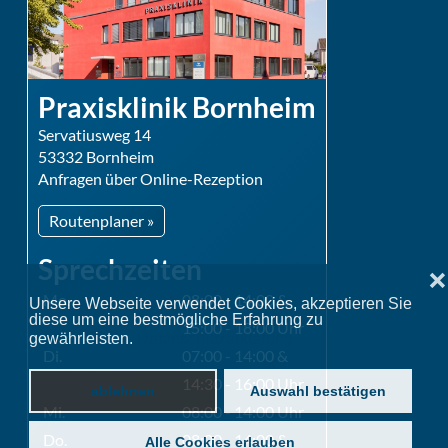
Praxisklinik Bornheim
Servatiusweg 14
53332 Bornheim
Anfragen über Online-Rezeption
Routenplaner »
Sprechzeiten
❌
Mo.
08:00 - 14:00 &
Unsere Webseite verwendet Cookies, akzeptieren Sie
diese um eine bestmögliche Erfahrung zu
15:00 - 18:00 Uhr
gewährleisten.
Datenschutzerklärung
Di.
07:00 - 14:00 &
14:30 - 16:00 Uhr
ablehnen
Auswahl bestätigen
Mi.
08:00 - 14:00 Uhr
Do.
08:00 - 14:00 &
Alle Cookies erlauben