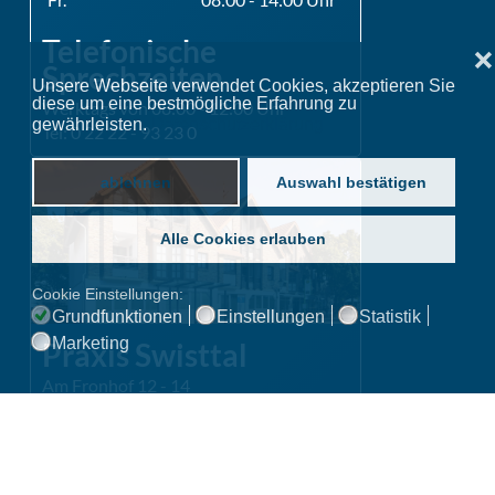
Telefonische
❌
Sprechzeiten
Unsere Webseite verwendet Cookies, akzeptieren Sie
diese um eine bestmögliche Erfahrung zu
Werktags von 08:00 - 12:00 Uhr
gewährleisten.
Datenschutzerklärung
Tel: 0 22 22 - 93 23 0
ablehnen
Auswahl bestätigen
Alle Cookies erlauben
Cookie Einstellungen:
Grundfunktionen
Einstellungen
Statistik
Marketing
Praxis Swisttal
Am Fronhof 12 - 14
53913 Swisttal
Anfragen über Online-Rezeption
Routenplaner »