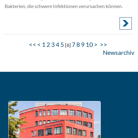
Bakterien, die schwere Infektionen verursachen können.
<<
<
1
2
3
4
5
7
8
9
10
>
>>
[
6
]
Newsarchiv