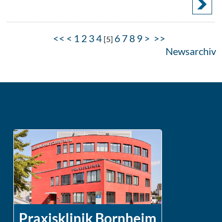
<<
<
1
2
3
4
6
7
8
9
>
>>
[
5
]
Newsarchiv
Praxisklinik Bornheim