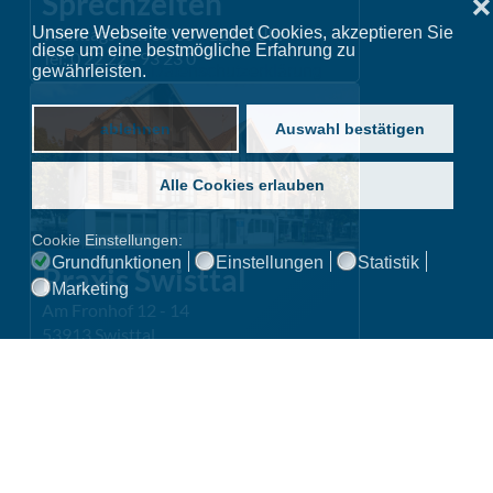
Sprechzeiten
❌
Werktags von 08:00 - 12:00 Uhr
Unsere Webseite verwendet Cookies, akzeptieren Sie
diese um eine bestmögliche Erfahrung zu
Tel: 0 22 22 - 93 23 0
gewährleisten.
Datenschutzerklärung
ablehnen
Auswahl bestätigen
Alle Cookies erlauben
Cookie Einstellungen:
Grundfunktionen
Einstellungen
Statistik
Praxis Swisttal
Marketing
Am Fronhof 12 - 14
53913 Swisttal
Anfragen über Online-Rezeption
Routenplaner »
Sprechzeiten
Mo.
08:00 - 14:00 &