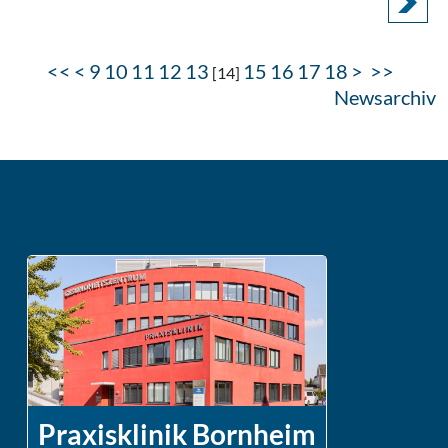
<<
<
9
10
11
12
13
15
16
17
18
>
>>
[
14
]
Newsarchiv
Praxisklinik Bornheim