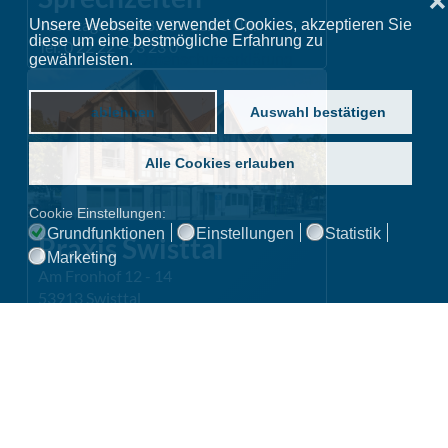
❌
Werktags von 08:00 - 12:00 Uhr
Unsere Webseite verwendet Cookies, akzeptieren Sie
diese um eine bestmögliche Erfahrung zu
Tel: 0 22 22 - 93 23 0
gewährleisten.
Datenschutzerklärung
ablehnen
Auswahl bestätigen
Alle Cookies erlauben
Cookie Einstellungen:
Grundfunktionen
Einstellungen
Statistik
Praxis Swisttal
Marketing
Am Fronhof 12 - 14
53913 Swisttal
Anfragen über Online-Rezeption
Routenplaner »
Sprechzeiten
Mo.
08:00 - 14:00 &