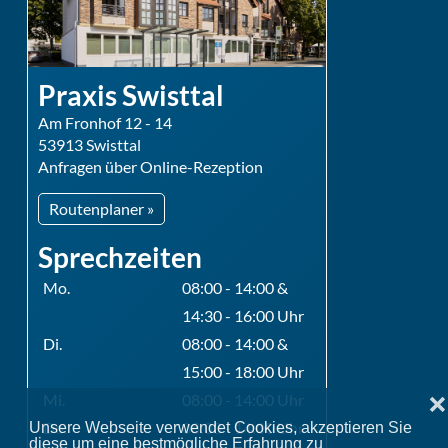
Praxis Swisttal
Am Fronhof 12 - 14
53913 Swisttal
Anfragen über Online-Rezeption
Routenplaner »
Sprechzeiten
Mo.
08:00 - 14:00 &
14:30 - 16:00 Uhr
Di.
08:00 - 14:00 &
15:00 - 18:00 Uhr
Mi.
08:00 - 14:00 Uhr
❌
Do.
08:00 - 14:00 Uhr
Unsere Webseite verwendet Cookies, akzeptieren Sie
diese um eine bestmögliche Erfahrung zu