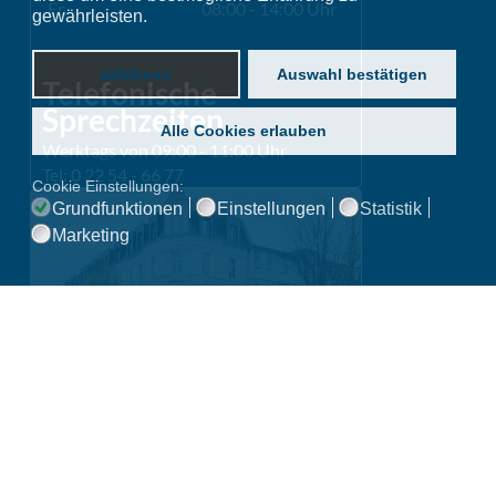
Fr.
08:00 - 14:00 Uhr
gewährleisten.
Datenschutzerklärung
ablehnen
Auswahl bestätigen
Telefonische
Sprechzeiten
Alle Cookies erlauben
Werktags von 09:00 - 11:00 Uhr
Tel: 0 22 54 - 66 77
Cookie Einstellungen:
Grundfunktionen
Einstellungen
Statistik
Marketing
Praxis Bonn
Bonner Talweg 16a
53113 Bonn
Anfragen über Online-Rezeption