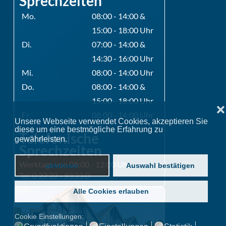
Sprechzeiten
Mo.
08:00 - 14:00 &
15:00 - 18:00 Uhr
Di.
07:00 - 14:00 &
14:30 - 16:00 Uhr
Mi.
08:00 - 14:00 Uhr
Do.
08:00 - 14:00 &
15:00 - 18:00 Uhr
❌
Fr.
08:00 - 14:00 Uhr
Unsere Webseite verwendet Cookies, akzeptieren Sie
diese um eine bestmögliche Erfahrung zu
Telefonische
gewährleisten.
Datenschutzerklärung
Sprechzeiten
Werktags von 08:00 - 12:00 Uhr
ablehnen
Auswahl bestätigen
Tel: 0 22 22 - 93 23 0
Alle Cookies erlauben
Cookie Einstellungen: