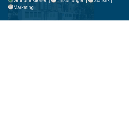
Grundfunktionen
Einstellungen
Statistik
Marketing
Praxis Swisttal
Am Fronhof 12 - 14
53913 Swisttal
Anfragen über Online-Rezeption
Routenplaner »
Sprechzeiten
Mo.
08:00 - 14:00 &
14:30 - 16:00 Uhr
Di.
08:00 - 14:00 &
15:00 - 18:00 Uhr
Mi.
08:00 - 14:00 Uhr
Do.
08:00 - 14:00 Uhr