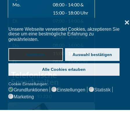
Mo.
08:00 - 14:00 &
15:00 - 18:00 Uhr
Di.
07:00 - 14:00 &
❌
14:30 - 16:00 Uhr
Unsere Webseite verwendet Cookies, akzeptieren Sie
diese um eine bestmögliche Erfahrung zu
Mi.
08:00 - 14:00 Uhr
gewährleisten.
Datenschutzerklärung
Do.
08:00 - 14:00 &
15:00 - 18:00 Uhr
ablehnen
Auswahl bestätigen
Fr.
08:00 - 14:00 Uhr
Alle Cookies erlauben
Telefonische
Sprechzeiten
Cookie Einstellungen:
Werktags von 08:00 - 12:00 Uhr
Grundfunktionen
Einstellungen
Statistik
Tel: 0 22 22 - 93 23 0
Marketing