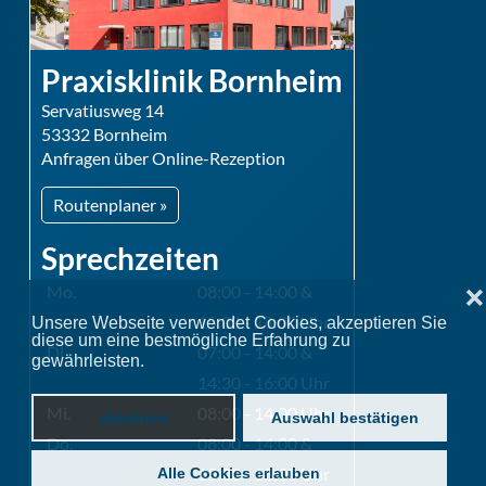
Praxisklinik Bornheim
Servatiusweg 14
53332 Bornheim
Anfragen über Online-Rezeption
Routenplaner »
Sprechzeiten
Mo.
08:00 - 14:00 &
❌
15:00 - 18:00 Uhr
Unsere Webseite verwendet Cookies, akzeptieren Sie
diese um eine bestmögliche Erfahrung zu
Di.
07:00 - 14:00 &
gewährleisten.
Datenschutzerklärung
14:30 - 16:00 Uhr
Mi.
08:00 - 14:00 Uhr
ablehnen
Auswahl bestätigen
Do.
08:00 - 14:00 &
15:00 - 18:00 Uhr
Alle Cookies erlauben