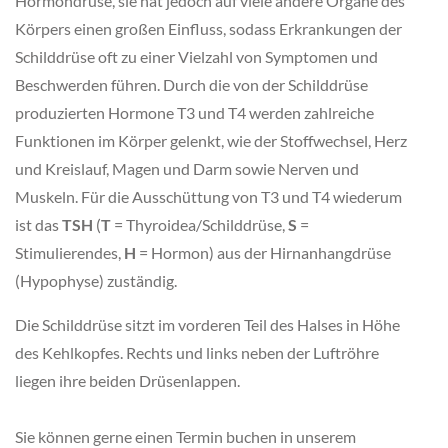
Hormondrüse, sie hat jedoch auf viele andere Organe des
Körpers einen großen Einfluss, sodass Erkrankungen der
Schilddrüse oft zu einer Vielzahl von Symptomen und
Beschwerden führen. Durch die von der Schilddrüse
produzierten Hormone T3 und T4 werden zahlreiche
Funktionen im Körper gelenkt, wie der Stoffwechsel, Herz
und Kreislauf, Magen und Darm sowie Nerven und
Muskeln. Für die Ausschüttung von T3 und T4 wiederum
ist das
TSH
(
T
= Thyroidea/Schilddrüse,
S
=
Stimulierendes,
H
= Hormon) aus der Hirnanhangdrüse
(Hypophyse) zuständig.
Die Schilddrüse sitzt im vorderen Teil des Halses in Höhe
des Kehlkopfes. Rechts und links neben der Luftröhre
liegen ihre beiden Drüsenlappen.
Sie können gerne einen Termin buchen in unserem