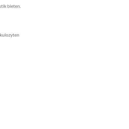
ik bieten.
ikulozyten