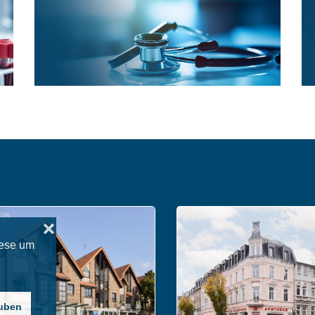
❌
iese um
auben