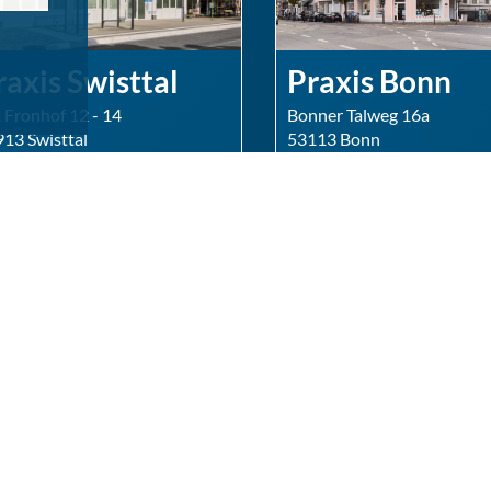
raxis Swisttal
Praxis Bonn
Fronhof 12 - 14
Bonner Talweg 16a
13 Swisttal
53113 Bonn
ragen über Online-Rezeption
Anfragen über Online-Rez
outenplaner »
Routenplaner »
prechzeiten
Sprechzeiten
.
08:00 - 14:00 &
Mo.
08:00 - 1
14:30 - 16:00
15:00 - 1
Uhr
Uhr
.
08:00 - 14:00 &
Di.
08:00 - 1
Uhr
15:00 - 18:00
Uhr
Mi.
08:00 - 1
Uhr
.
08:00 - 14:00