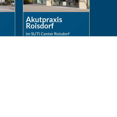
Akutpraxis
Roisdorf
im SUTI Center Roisdorf
eption
Schumacherstraße 3-11
53332 Bornheim
Anfragen über Online-Rezeption
Routenplaner »
4:00 &
Sprechzeiten
7:00
Mo.
08:00 - 14:00 &
4:00
15:00 - 18:00
Uhr
4:00
Di.
08:00 - 14:00
Uhr