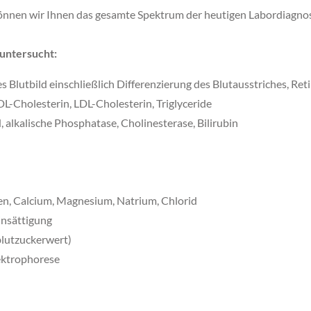
önnen wir Ihnen das gesamte Spektrum der heutigen Labordiagnost
untersucht:
s Blutbild einschließlich Differenzierung des Blutausstriches, Ret
-Cholesterin, LDL-Cholesterin, Triglyceride
lkalische Phosphatase, Cholinesterase, Bilirubin
en, Calcium, Magnesium, Natrium, Chlorid
insättigung
lutzuckerwert)
ektrophorese