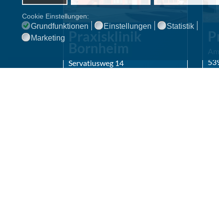
Cookie Einstellungen:
Grundfunktionen
Einstellungen
Statistik
Praxisklinik
P
Marketing
Bornheim
Am 
539
Servatiusweg 14
Anf
53332 Bornheim
Anfragen über Online-Rezeption
R
Routenplaner »
S
Sprechzeiten
Mo
Mo.
08:00 - 14:00 &
15:00 - 18:00
Uhr
Di
Di.
07:00 - 14:00 &
14:30 - 16:00
Uhr
Mi