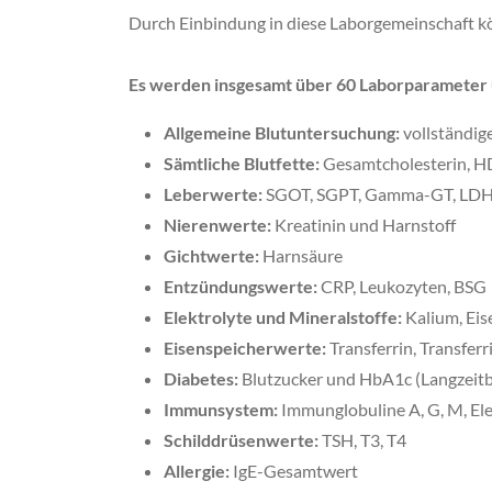
Durch Einbindung in diese Laborgemeinschaft k
Es werden insgesamt über 60 Laborparameter 
Allgemeine Blutuntersuchung:
vollständige
Sämtliche Blutfette:
Gesamtcholesterin, HDL
Leberwerte:
SGOT, SGPT, Gamma-GT, LDH, a
Nierenwerte:
Kreatinin und Harnstoff
Gichtwerte:
Harnsäure
Entzündungswerte:
CRP, Leukozyten, BSG
Elektrolyte und Mineralstoffe:
Kalium, Eis
Eisenspeicherwerte:
Transferrin, Transferr
Diabetes:
Blutzucker und HbA1c (Langzeitb
Immunsystem:
Immunglobuline A, G, M, El
Schilddrüsenwerte:
TSH, T3, T4
Allergie:
IgE-Gesamtwert