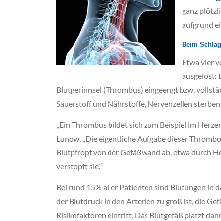
ganz plötzl
aufgrund ei
Beim Schlaga
Etwa vier v
ausgelöst: 
Blutgerinnsel (Thrombus) eingeengt bzw. vollstä
Sauerstoff und Nährstoffe, Nervenzellen sterben
„Ein Thrombus bildet sich zum Beispiel im Herze
Lunow. „Die eigentliche Aufgabe dieser Thrombozy
Blutpfropf von der Gefäßwand ab, etwa durch He
verstopft sie.“
Bei rund 15% aller Patienten sind Blutungen in 
der Blutdruck in den Arterien zu groß ist, die G
Risikofaktoren eintritt. Das Blutgefäß platzt da