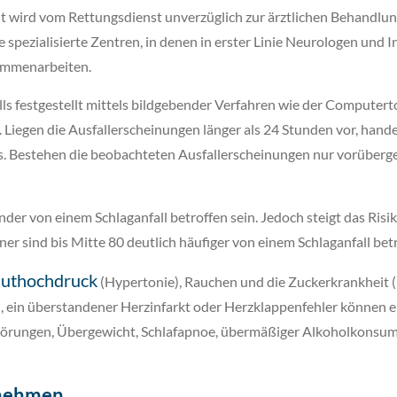
 wird vom Rettungsdienst unverzüglich zur ärztlichen Behandlung
le spezialisierte Zentren, in denen in erster Linie Neurologen un
sammenarbeiten.
lls festgestellt mittels bildgebender Verfahren wie der Computer
iegen die Ausfallerscheinungen länger als 24 Stunden vor, handel
 Bestehen die beobachteten Ausfallerscheinungen nur vorübergeh
r von einem Schlaganfall betroffen sein. Jedoch steigt das Risik
nner sind bis Mitte 80 deutlich häufiger von einem Schlaganfall bet
luthochdruck
(Hypertonie), Rauchen und die Zuckerkrankheit (
 ein überstandener Herzinfarkt oder Herzklappenfehler können e
törungen, Übergewicht, Schlafapnoe, übermäßiger Alkoholkonsum,
 nehmen