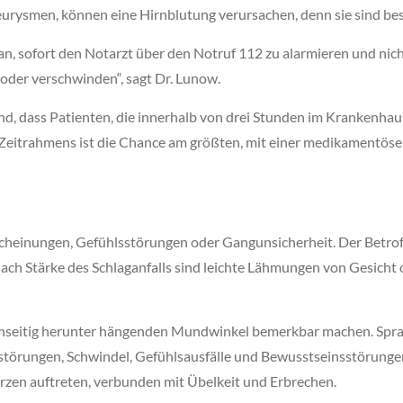
smen, können eine Hirnblutung verursachen, denn sie sind besond
an, sofort den Notarzt über den Notruf 112 zu alarmieren und nic
 oder verschwinden“, sagt Dr. Lunow.
nd, dass Patienten, die innerhalb von drei Stunden im Krankenhau
 Zeitrahmens ist die Chance am größten, mit einer medikamentö
heinungen, Gefühlsstörungen oder Gangunsicherheit. Der Betroff
ach Stärke des Schlaganfalls sind leichte Lähmungen von Gesicht
einseitig herunter hängenden Mundwinkel bemerkbar machen. Spr
ckstörungen, Schwindel, Gefühlsausfälle und Bewusstseinsstörungen
rzen auftreten, verbunden mit Übelkeit und Erbrechen.