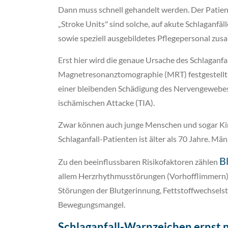
Dann muss schnell gehandelt werden. Der Patient
„Stroke Units" sind solche, auf akute Schlaganfäl
sowie speziell ausgebildetes Pflegepersonal zu
Erst hier wird die genaue Ursache des Schlaganfa
Magnetresonanztomographie (MRT) festgestellt. L
einer bleibenden Schädigung des Nervengewebes.
ischämischen Attacke (TIA).
Zwar können auch junge Menschen und sogar Kinde
Schlaganfall-Patienten ist älter als 70 Jahre. Mä
B
Zu den beeinflussbaren Risikofaktoren zählen
allem Herzrhythmusstörungen (Vorhofflimmern),
Störungen der Blutgerinnung, Fettstoffwechsels
Bewegungsmangel.
Schlaganfall-Warnzeichen ernst