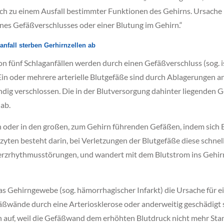
ich zu einem Ausfall bestimmter Funktionen des Gehirns. Ursache
nes Gefäßverschlusses oder einer Blutung im Gehirn.“
nfall sterben Gerhirnzellen ab
on fünf Schlaganfällen werden durch einen Gefäßverschluss (sog. i
Ein oder mehrere arterielle Blutgefäße sind durch Ablagerungen 
ndig verschlossen. Die in der Blutversorgung dahinter liegenden 
 ab.
n oder in den großen, zum Gehirn führenden Gefäßen, indem sich Bl
ten besteht darin, bei Verletzungen der Blutgefäße diese schnell 
rzrhythmusstörungen, und wandert mit dem Blutstrom ins Gehirn,
das Gehirngewebe (sog. hämorrhagischer Infarkt) die Ursache für e
efäßwände durch eine Arteriosklerose oder anderweitig geschädigt
nn auf, weil die Gefäßwand dem erhöhten Blutdruck nicht mehr Sta