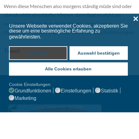
Wenn diese Menschen also morgens ständig müde sind oder
abends nicht einschlafen können, dann liegt es nicht am
❌
natürlichen Chronotyp. Sie leiden womöglich unter
Unsere Webseite verwendet Cookies, akzeptieren Sie
diese um eine bestmögliche Erfahrung zu
chronischem Schlafmangel oder haben echte Schlafstörungen.
gewährleisten.
Datenschutzerklärung
Tweet
ablehnen
Auswahl bestätigen
Alle Cookies erlauben
Cookie Einstellungen:
Grundfunktionen
Einstellungen
Statistik
Marketing