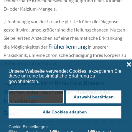
schmerzhafte Knochenerweichung aufgrund eines Vitamin-
D- oder Kalzium-Mangels.
„Unabhängig von der Ursache gilt: Je früher die Diagnose
gestellt wird, umso größer sind die Heilungschancen. Nutzen
Sie bei ersten Anzeichen auf eine rheumatische Erkrankung
Früherkennung
die Möglichkeiten der
in unserer
Praxisklinik, um eine chronische Schädigung Ihres Körpers zu
verhindern“, rät Dr. Lunow.
❌
Unsere Webseite verwendet Cookies, akzeptieren Sie
diese um eine bestmögliche Erfahrung zu
gewährleisten.
Datenschutzerklärung
Bonn
Hausarzt Bonn
Köln
Rheuma
Tags:
,
,
,
,
rheumatische Beschwerden
rheumatische
,
ablehnen
Auswahl bestätigen
Erkrankungen
Alle Cookies erlauben
Tweet
Cookie Einstellungen: