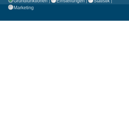
Grundfunktionen
Einstellungen
Statistik
Marketing
Praxisklinik Bornheim
Servatiusweg 14
53332 Bornheim
Anfragen über Online-Rezeption
Routenplaner »